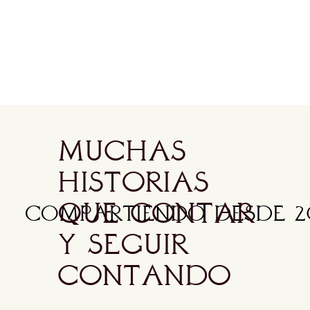
mUCHAS
HISTORIAS
QUE CONTAR
compartiendo Desde 20
Y SEGUIR
CONTANDO