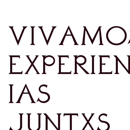
vivamo
experie
ias
juntxs