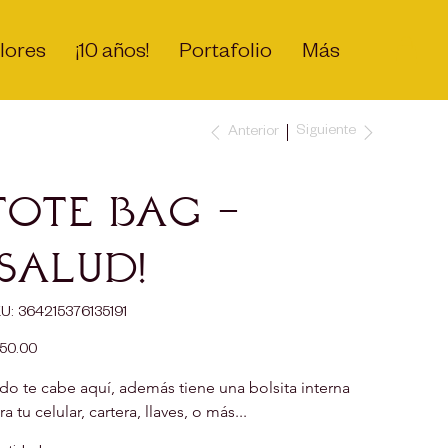
lores
¡10 años!
Portafolio
Más
Siguiente
Anterior
Tote Bag -
¡Salud!
SKU
U:
364215376135191
364215376135191
io
50.00
do te cabe aquí, además tiene una bolsita interna 
ra tu celular, cartera, llaves, o más... 