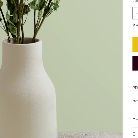
Ca
So
PR
he
RE
SH