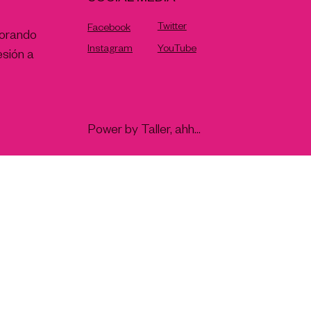
Twitter
Facebook
lorando
Instagram
YouTube
esión a
Power by Taller, ahh...