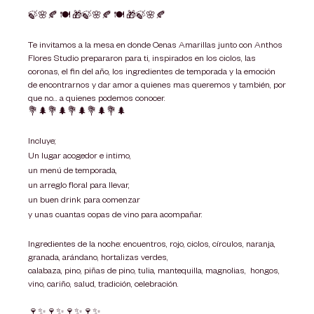
🍃🌸🍂 🍽️ 🎁🍃🌸🍂 🍽️ 🎁🍃🌸🍂
Te invitamos a la mesa en donde Cenas Amarillas junto con Anthos
Flores Studio prepararon para ti, inspirados en los ciclos, las
coronas, el fin del año, los ingredientes de temporada y la emoción
de encontrarnos y dar amor a quienes mas queremos y también, por
que no... a quienes podemos conocer.
💐🌲💐🌲💐🌲💐🌲💐🌲
Incluye;
Un lugar acogedor e intimo,
un menú de temporada,
un arreglo floral para llevar,
un buen drink para comenzar
y unas cuantas copas de vino para acompañar.
Ingredientes de la noche: encuentros, rojo, ciclos, círculos, naranja,
granada, arándano, hortalizas verdes,
calabaza, pino, piñas de pino, tulia, mantequilla, magnolias, hongos,
vino, cariño, salud, tradición, celebración.
🍷✨🍷✨🍷✨🍷✨