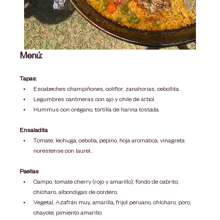
Menú:
Tapas: 
Escabeches champiñones, coliflor, zanahorias, cebollita. 
Legumbres cantineras con ajo y chile de árbol. 
Hummus con orégano, tortilla de harina tostada. 
Ensaladita
Tomate, lechuga, cebolla, pepino, hoja aromática, vinagreta 
norestense con laurel… 
Paellas
Campo, tomate cherry (rojo y amarillo), fondo de cabrito, 
chícharo, albondigas de cordero. 
Vegetal, Azafrán muy, amarilla, frijol peruano, chícharo, poro, 
chayote, pimiento amarillo. 