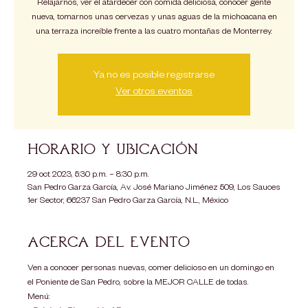
Relajarnos, ver el atardecer con comida deliciosa, conocer gente
nueva, tomarnos unas cervezas y unas aguas de la michoacana en
una terraza increíble frente a las cuatro montañas de Monterrey.
Ya no es posible registrarse
Ver otros eventos
Horario y ubicación
29 oct 2023, 5:30 p.m. – 8:30 p.m.
San Pedro Garza García, Av. José Mariano Jiménez 509, Los Sauces
1er Sector, 66237 San Pedro Garza García, N.L., México
Acerca del evento
Ven a conocer personas nuevas, comer delicioso en un domingo en 
el Poniente de San Pedro, sobre la MEJOR CALLE de todas. 
Menú: 