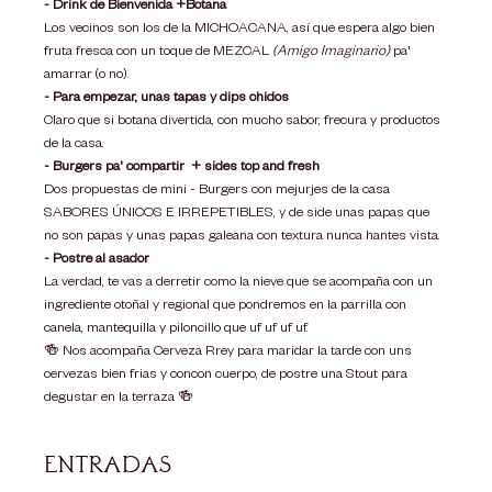
- Drink de Bienvenida +Botana 
Los vecinos son los de la MICHOACANA, así que espera algo bien 
fruta fresca con un toque de MEZCAL 
(Amigo Imaginario)
 pa' 
amarrar (o no). 
- Para empezar, unas tapas y dips chidos
Claro que si botana divertida, con mucho sabor, frecura y productos 
de la casa. 
- Burgers pa' compartir  + sides top and fresh 
Dos propuestas de mini - Burgers con mejurjes de la casa 
SABORES ÚNICOS E IRREPETIBLES, y de side unas papas que 
no son papas y unas papas galeana con textura nunca hantes vista. 
- Postre al asador 
La verdad, te vas a derretir como la nieve que se acompaña con un 
ingrediente otoñal y regional que pondremos en la parrilla con 
canela, mantequilla y piloncillo que uf uf uf uf. 
🍻 Nos acompaña Cerveza Rrey para maridar la tarde con uns 
cervezas bien frias y concon cuerpo, de postre una Stout para 
degustar en la terraza 🍻
Entradas